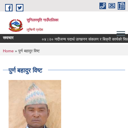
Skip to main content
सुनिलस्मृति गाउँपालिका
लुम्बिनी प्रदेश
समाचार
०४।२० नदीजन्य पदार्थ उत्खनन संकलन र बिक्री कार्यको सिलबन्दी 
You are here
Home
» पुर्ण बहादुर विष्ट
पुर्ण बहादुर विष्ट