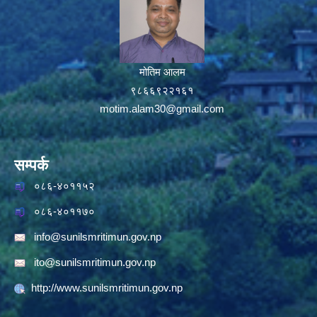
मोतिम आलम
९८६६९२२१६१
motim.alam30@gmail.com
सम्पर्क
०८६-४०११५२
०८६-४०११७०
info@sunilsmritimun.gov.np
ito@sunilsmritimun.gov.np
http://www.sunilsmritimun.gov.np