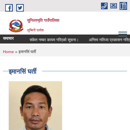
Skip to main content
सुनिलस्मृति गाउँपालिका
लुम्बिनी प्रदेश
समाचार
संकेत नम्बर कायम गरिएको सूचना।
अन्तिम नतिजा प्रकासन गरिएकाे स
You are here
Home
» इमानसिं घर्ती
इमानसिं घर्ती