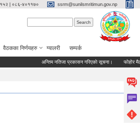
१५२ | ०८६-४०११७०
ssrm@sunilsmritimun.gov.np
Search form
Search
वैठकका निर्णयहरु
ग्यालरी
सम्पर्क
अन्तिम नतिजा प्रकासन गरिएकाे सूचना।
फोहोर मैला व्