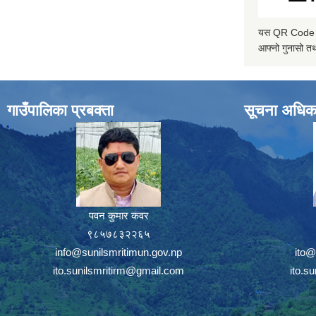
यस QR Code स्क
आफ्नो गुनासो तथ
गाउँपालिका प्रबक्ता
सूचना अधिक
पवन कुमार कवर
९८५७८३२२६५
info@sunilsmritimun.gov.np
ito@
ito.sunilsmritirm@gmail.com
ito.s