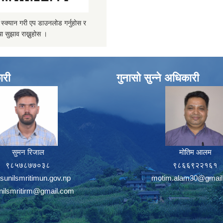
्यान गरी एप डाउनलोड गर्नुहोस र
ा सुझाव राख्नुहोस ।
ारी
गुनासो सुन्ने अधिकारी
सुमन रिजाल
मोतिम आलम
९८५७८७७०३८
९८६६९२२१६१
sunilsmritimun.gov.np
motim.alam30@gmail
unilsmritirm@gmail.com