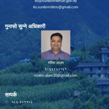
ito@sunilsmritimun.gov.np
ito.sunilsmritirm@gmail.com
गुनासो सुन्ने अधिकारी
मोतिम आलम
९८६६९२२१६१
motim.alam30@gmail.com
सम्पर्क
०८६-४०११५२