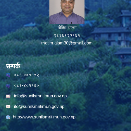
मोतिम आलम
९८६६९२२१६१
motim.alam30@gmail.com
सम्पर्क
०८६-४०११५२
०८६-४०११७०
info@sunilsmritimun.gov.np
ito@sunilsmritimun.gov.np
http://www.sunilsmritimun.gov.np