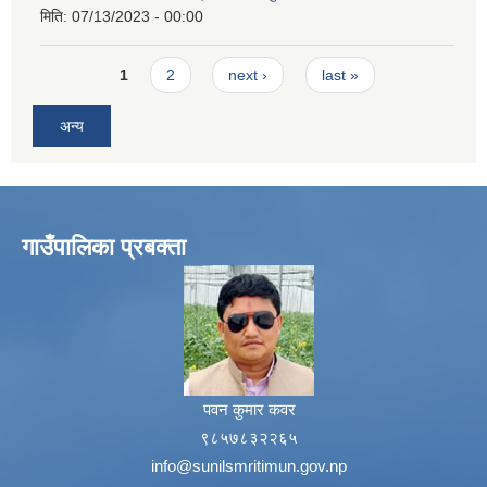
मिति:
07/13/2023 - 00:00
Pages
1
2
next ›
last »
अन्य
गाउँपालिका प्रबक्ता
पवन कुमार कवर
९८५७८३२२६५
info@sunilsmritimun.gov.np