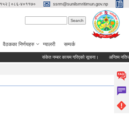
१५२ | ०८६-४०११७०
ssrm@sunilsmritimun.gov.np
Search form
Search
वैठकका निर्णयहरु
ग्यालरी
सम्पर्क
संकेत नम्बर कायम गरिएको सूचना।
अन्तिम नतिजा प्