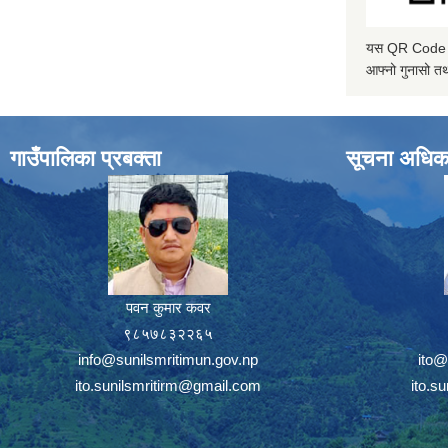
यस QR Code स्क
आफ्नो गुनासो तथ
गाउँपालिका प्रबक्ता
सूचना अधिक
पवन कुमार कवर
९८५७८३२२६५
info@sunilsmritimun.gov.np
ito@
ito.sunilsmritirm@gmail.com
ito.s