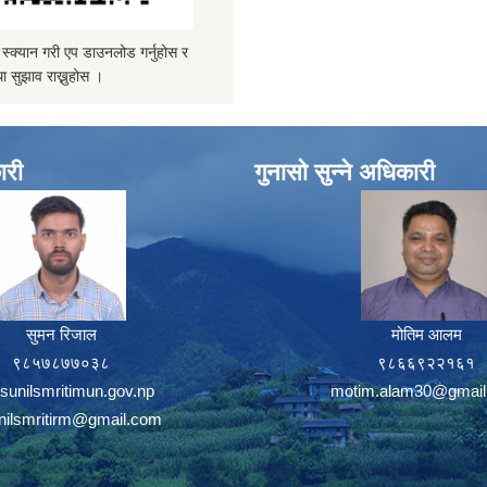
्यान गरी एप डाउनलोड गर्नुहोस र
ा सुझाव राख्नुहोस ।
ारी
गुनासो सुन्ने अधिकारी
सुमन रिजाल
मोतिम आलम
९८५७८७७०३८
९८६६९२२१६१
sunilsmritimun.gov.np
motim.alam30@gmail
unilsmritirm@gmail.com