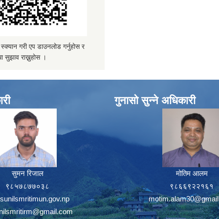
्यान गरी एप डाउनलोड गर्नुहोस र
ा सुझाव राख्नुहोस ।
ारी
गुनासो सुन्ने अधिकारी
सुमन रिजाल
मोतिम आलम
९८५७८७७०३८
९८६६९२२१६१
sunilsmritimun.gov.np
motim.alam30@gmail
unilsmritirm@gmail.com