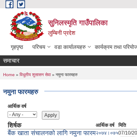
Skip to main content
सुनिलस्मृति गाउँपालिका
लुम्बिनी प्रदेश
गृहपृष्ठ
परिचय
वडा कार्यालयहरु
कार्यक्रम तथा परियो
समाचार
You are here
Home
»
विधुतीय शुसासन सेवा
» नमुना फारमहरु
नमुना फारमहरु
आर्थिक वर्ष
शिर्षक
आर्थिक वर्ष
मिति
बैंक खाता संचालनको लागि नमुना फारम
२०७४।०७५
07/10/20