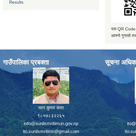
Results
यस QR Code स्क
आफ्नो गुनासो तथ
गाउँपालिका प्रबक्ता
सूचना अधिक
पवन कुमार कवर
९८५७८३२२६५
info@sunilsmritimun.gov.np
ito@
ito.sunilsmritirm@gmail.com
ito.s