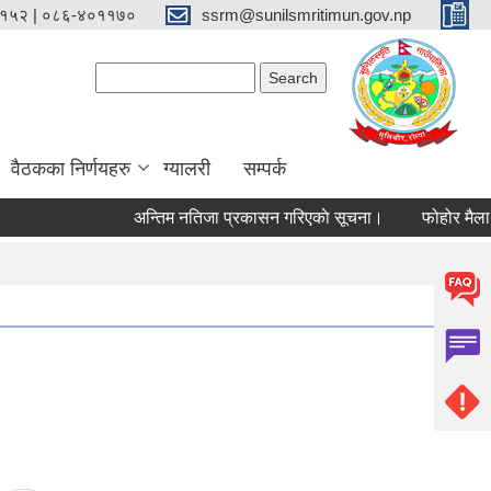
१५२ | ०८६-४०११७०
ssrm@sunilsmritimun.gov.np
Search form
Search
वैठकका निर्णयहरु
ग्यालरी
सम्पर्क
अन्तिम नतिजा प्रकासन गरिएकाे सूचना।
फोहोर मैला व्य