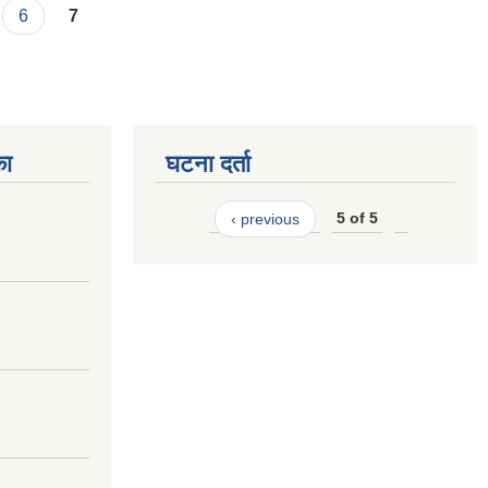
6
7
का
घटना दर्ता
‹ previous
5 of 5