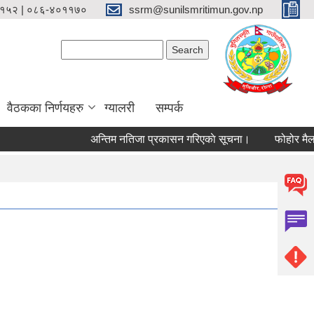
१५२ | ०८६-४०११७०
ssrm@sunilsmritimun.gov.np
Search form
Search
वैठकका निर्णयहरु
ग्यालरी
सम्पर्क
अन्तिम नतिजा प्रकासन गरिएकाे सूचना।
फोहोर मैला व्य