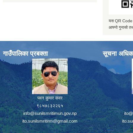
यस QR Code स्क
आफ्नो गुनासो तथ
गाउँपालिका प्रबक्ता
सूचना अधिक
पवन कुमार कवर
९८५७८३२२६५
info@sunilsmritimun.gov.np
ito@
ito.sunilsmritirm@gmail.com
ito.s