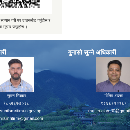
्यान गरी एप डाउनलोड गर्नुहोस र
ा सुझाव राख्नुहोस ।
ारी
गुनासो सुन्ने अधिकारी
सुमन रिजाल
मोतिम आलम
९८५७८७७०३८
९८६६९२२१६१
sunilsmritimun.gov.np
motim.alam30@gmail
unilsmritirm@gmail.com