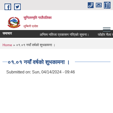
Skip to main content
सुनिलस्मृति गाउँपालिका
लुम्बिनी प्रदेश
समाचार
अन्तिम नतिजा प्रकासन गरिएकाे सूचना।
फोहोर मैला व्यव
You are here
Home
» ०१.०१ नयाँ वर्षको शुभकामना ।
०१.०१ नयाँ वर्षको शुभकामना ।
Submitted on:
Sun, 04/14/2024 - 09:46