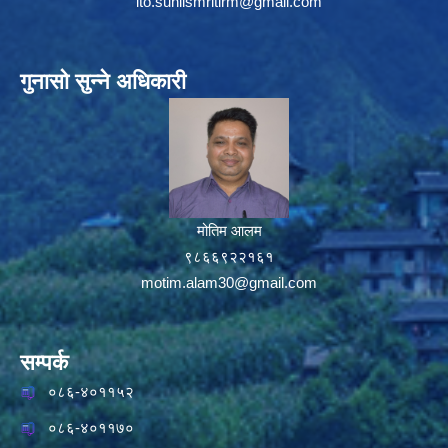
ito.sunilsmritirm@gmail.com
गुनासो सुन्ने अधिकारी
मोतिम आलम
९८६६९२२१६१
motim.alam30@gmail.com
सम्पर्क
०८६-४०११५२
०८६-४०११७०