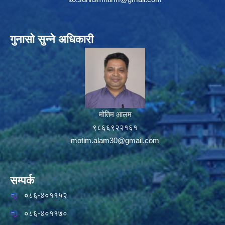
गुनासो सुन्ने अधिकारी
मोतिम आलम
९८६६९२२१६१
motim.alam30@gmail.com
सम्पर्क
०८६-४०११५२
०८६-४०११७०