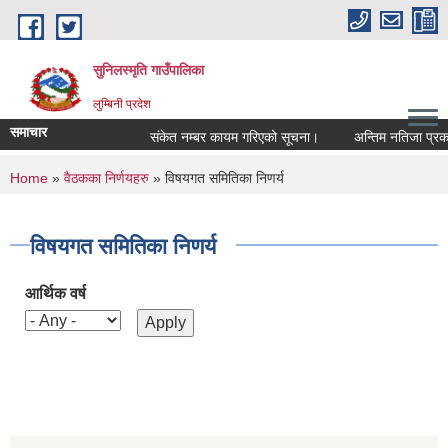
Skip to main content
सुनिलस्मृति गाउँपालिका
लुम्बिनी प्रदेश
समाचार
संकेत नम्बर कायम गरिएको सूचना।
अन्तिम नतिजा प्रकासन
You are here
Home
»
वैठकका निर्णयहरु
» विषयगत समितिका निणर्य
विषयगत समितिका निणर्य
आर्थिक वर्ष