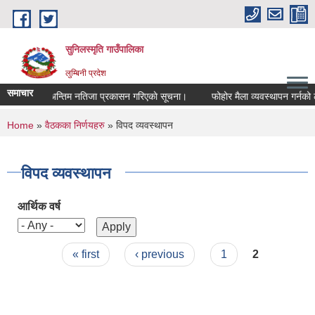
Skip to main content
सुनिलस्मृति गाउँपालिका
लुम्बिनी प्रदेश
समाचार
अन्तिम नतिजा प्रकासन गरिएकाे सूचना।
फोहोर मैला व्यवस्थापन गर्नको ला
You are here
Home
»
वैठकका निर्णयहरु
» विपद व्यवस्थापन
विपद व्यवस्थापन
आर्थिक वर्ष
Pages
« first
‹ previous
1
2